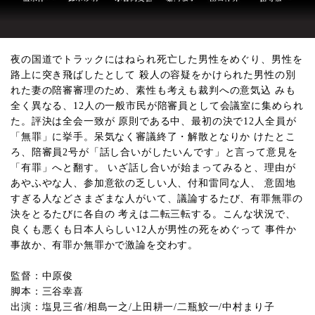
夜の国道でトラックにはねられ死亡した男性をめぐり、男性を
路上に突き飛ばしたとして 殺人の容疑をかけられた男性の別
れた妻の陪審審理のため、素性も考えも裁判への意気込 みも
全く異なる、12人の一般市民が陪審員として会議室に集められ
た。評決は全会一致が 原則である中、最初の決で12人全員が
「無罪」に挙手。呆気なく審議終了・解散となりか けたとこ
ろ、陪審員2号が「話し合いがしたいんです」と言って意見を
「有罪」へと翻す。 いざ話し合いが始まってみると、理由が
あやふやな人、参加意欲の乏しい人、付和雷同な人、 意固地
すぎる人などさまざまな人がいて、議論するたび、有罪無罪の
決をとるたびに各自の 考えは二転三転する。こんな状況で、
良くも悪くも日本人らしい12人が男性の死をめぐって 事件か
事故か、有罪か無罪かで激論を交わす。
監督：中原俊
脚本：三谷幸喜
出演：塩見三省/相島一之/上田耕一/二瓶鮫一/中村まり子