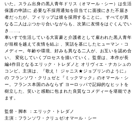
いた。スラム出身の黒人青年ドリス（オマール・シー）は生活
保護の申請に 必要な不採用通知を目当てに面接にきた不届き
者だったが、フィリップは彼を採用することに。 すべてが異
なる二人はぶつかり合いながらも、次第に友情をはぐくんでい
き……。
車いすで生活している大富豪と介護者として雇われた黒人青年
が垣根を越えて友情を結ぶ 、実話を基にしたヒューマン・コ
メディー。年齢や環境、好みも異なる二人が、お互いを認め合
い、 変化していくプロセスを描いていく。監督は、本作が長
編4作目となるエリック・トレダノと オリヴィエ・ナカシュの
コンビ。主演は、『歌え！ ジャニス★ジョプリンのように』
の フランソワ・クリュゼと『ミックマック』のオマール・シ
ー。フランス本国のみならず ヨーロッパで記録的なヒットを
樹立した、笑いと感動に包まれた良質なコメディーを堪能でき
ます。
監督・脚本 ：エリック・トレダノ
主演：フランソワ・クリュゼ/オマール・シー