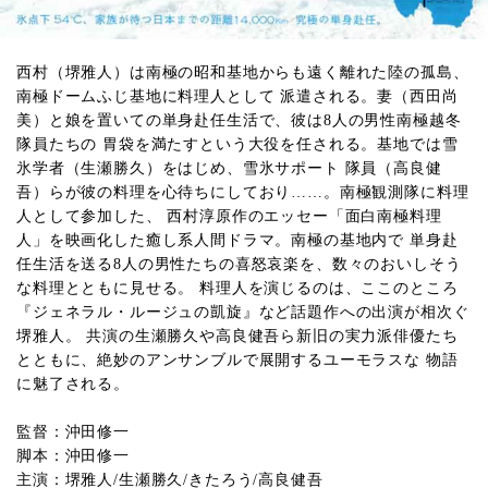
西村（堺雅人）は南極の昭和基地からも遠く離れた陸の孤島、
南極ドームふじ基地に料理人として 派遣される。妻（西田尚
美）と娘を置いての単身赴任生活で、彼は8人の男性南極越冬
隊員たちの 胃袋を満たすという大役を任される。基地では雪
氷学者（生瀬勝久）をはじめ、雪氷サポート 隊員（高良健
吾）らが彼の料理を心待ちにしており……。南極観測隊に料理
人として参加した、 西村淳原作のエッセー「面白南極料理
人」を映画化した癒し系人間ドラマ。南極の基地内で 単身赴
任生活を送る8人の男性たちの喜怒哀楽を、数々のおいしそう
な料理とともに見せる。 料理人を演じるのは、ここのところ
『ジェネラル・ルージュの凱旋』など話題作への出演が相次ぐ
堺雅人。 共演の生瀬勝久や高良健吾ら新旧の実力派俳優たち
とともに、絶妙のアンサンブルで展開するユーモラスな 物語
に魅了される。
監督：沖田修一
脚本：沖田修一
主演：堺雅人/生瀬勝久/きたろう/高良健吾