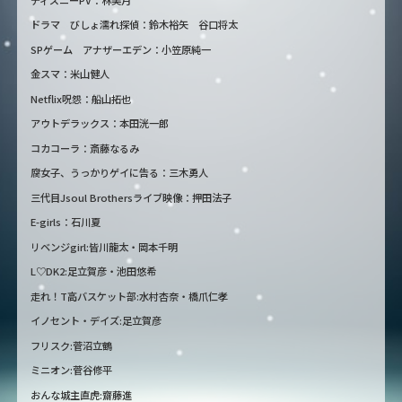
ドラマ びしょ濡れ探偵：鈴木裕矢 谷口将太
SPゲーム アナザーエデン：小笠原純一
金スマ：米山健人
Netflix呪怨：船山拓也
アウトデラックス：本田洸一郎
コカコーラ：斎藤なるみ
腐女子、うっかりゲイに告る：三木勇人
三代目Jsoul Brothersライブ映像：押田法子
E-girls：石川夏
リベンジgirl:皆川龍太・岡本千明
L♡DK2:足立賀彦・池田悠希
走れ！T高バスケット部:水村杏奈・橋爪仁孝
イノセント・デイズ:足立賀彦
フリスク:菅沼立鶴
ミニオン:菅谷修平
おんな城主直虎:齋藤進