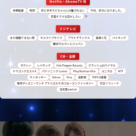
Netflix・AbemaTV 他
全裸監督
呪怨
月とオオカミちゃんには騙されない
今日、好きになりました。
等
恋愛ドラマな恋がしたい
フジテレビ
まだ結婚できない男
キスマイブサイク
アウトデラックス
高嶺と花
バイキング
痛快TVスカッとジャパン
CM・全般
ゼクシィ
レバテック
Hot Pepper Beauty
クラッシュロワイヤル
ドラゴンクエストX
パナソニック Lumix
PlayStation Vita
ユニクロ
NTT
ケンタッキー
Yahoo
Visa
吉野家
TEPCO速報
東京ディズニーランド アナとエルサのフローズンファンタジー
花王ソフィーナ
任天堂switch