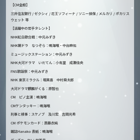
【CM全般】
三井住友銀行 / ゼクシィ / 花王ソフィーナ / ソニー損保 / メルカリ / ポカリス
ウェット 等
【活躍中の若手タレント】
NHK紅白歌合戦：中元みずき
NHK朝ドラ なつぞら：鳴海唯・中台麻佑
ミュージックステーション：中元みずき
NHK大河ドラマ いだてん：小有里 成瀬佳央
FNS歌謡祭：中元みずき
NHK 東京ミラクル：堀美喜 中村舜太郎
大河ドラマ麒麟がくる：原智也
CM ピノ主演：鳴海唯
CMケンタッキー：鳴海唯
刑事と検事：スケノブ 及川宏 吉岡光希
CM ポケモンカード：斎藤衣純
雑誌Hanako 表紙：鳴海唯
ディズニーPV：林美月