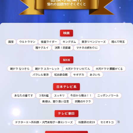
憧れの話題作がぞくぞくと
映画
国宝
ウルトラマン
仮面ライダー
キングダム
東京リベンジャーズ
翔んで埼玉
賭ケグルイ
決算！忠臣蔵
マチネの終わりに
NHK
朝ドラ なつぞら
朝ドラ スカーレット
大河ドラマ いだてん
大河ドラマ 麒麟がくる
パラレル東京
紅白歌合戦
サギデカ
あさいち
日本テレビ系
あなたの番です
３年A組
スッキリ
今日から俺は！！
ニッポンノワール
奥様は、取り扱い注意
同期のサクラ
テレビ朝日
等
ドクターＸ〜外科医・大門未知子〜第6シリーズ
科捜研の女19
セミオトコ