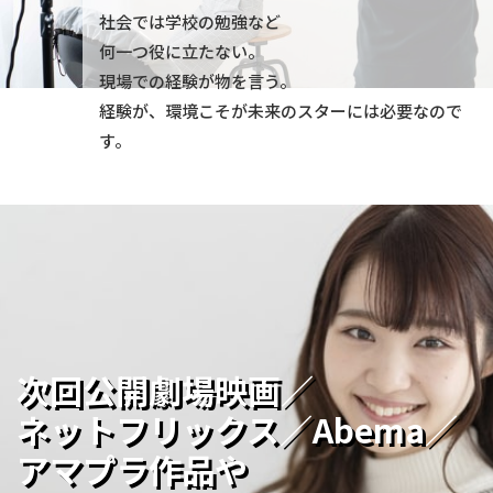
社会では学校の勉強など
何一つ役に立たない。
現場での経験が物を言う。
経験が、環境こそが未来のスターには必要なので
す。
次回公開劇場映画／
ネットフリックス／
Abema／
アマプラ作品や