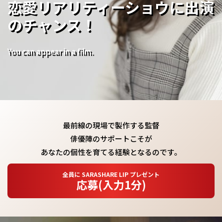
恋愛リアリティーショウに出演
のチャンス！
You can appear in a film.
最前線の現場で製作する監督
俳優陣のサポートこそが
あなたの個性を育てる経験となるのです。
全員に SARASHARE LIP プレゼント
応募(入力1分)