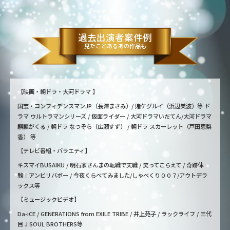
過去出演者案件例
見たことあるあの作品も
【映画・朝ドラ・大河ドラマ 】
国宝・コンフィデンスマンJP（長澤まさみ）/ 賭ケグルイ（浜辺美波）等 ド
ラマ ウルトラマンシリーズ / 仮面ライダー / 大河ドラマいだてん/大河ドラマ
麒麟がくる / 朝ドラ なつぞら（広瀬すず） / 朝ドラ スカーレット（戸田恵梨
香） 等
【テレビ番組・バラエティ】
キスマイBUSAIKU / 明石家さんまの転職で天職 / 笑ってこらえて / 奇跡体
験！アンビリバボー / 今夜くらべてみました/しゃべくり００７/アウトデラ
ックス等
【ミュージックビデオ】
Da-iCE / GENERATIONS from EXILE TRIBE / 井上苑子 / ラックライフ / 三代
目 J SOUL BROTHERS等